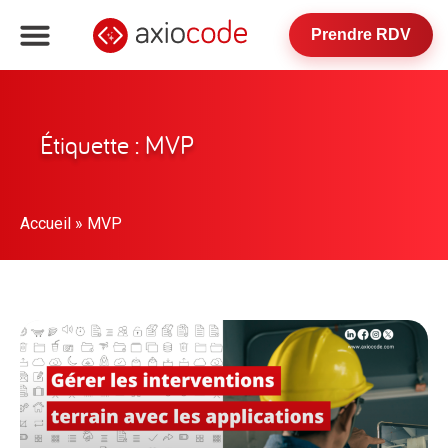
Prendre RDV
Étiquette : MVP
Accueil
»
MVP