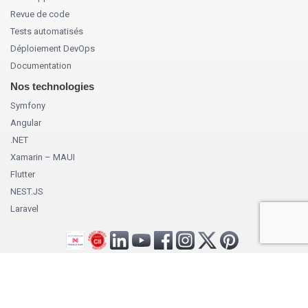
Revue de code
Tests automatisés
Déploiement DevOps
Documentation
Nos technologies
Symfony
Angular
.NET
Xamarin – MAUI
Flutter
NEST.JS
Laravel
AxioCode, 57 rue Lothaire, 57000 METZ I Tél. : +33 3 67 67 46 12 I
Mentions légales
I
Politique de protection des données