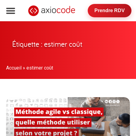
Prendre RDV
Étiquette : estimer coût
Accueil
»
estimer coût