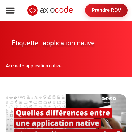
Prendre RDV
Étiquette : application native
Accueil
»
application native